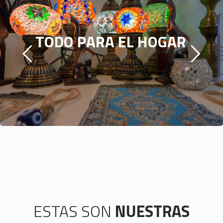
T
O
D
O
P
A
R
A
E
L
H
O
G
A
R
ESTAS SON
NUESTRAS