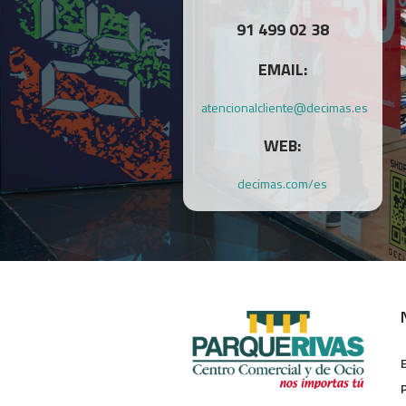
91 499 02 38
EMAIL:
atencionalcliente@decimas.es
WEB:
decimas.com/es