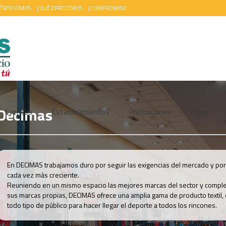
ÉNES SOMOS
|
QUÉ OFRECEMOS
|
COMPROMISO
Decimas
Eventos
Establecimientos
Promociones
Plano
En DECIMAS trabajamos duro por seguir las exigencias del mercado y por 
cada vez más creciente.
Reuniendo en un mismo espacio las mejores marcas del sector y compl
sus marcas propias, DECIMAS ofrece una amplia gama de producto textil,
todo tipo de público para hacer llegar el deporte a todos los rincones.