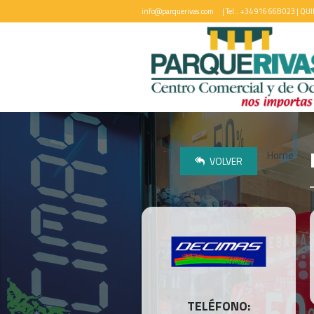
info@parquerivas.com
| Tel.: +34 916 668 023 |
QUI
Home
VOLVER
TELÉFONO: